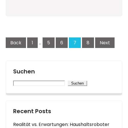
Seitennummerierung
der
Beiträge
Back
1
…
5
6
7
8
Next
Suchen
Suchen
Recent Posts
Realität vs. Erwartungen: Haushaltsroboter