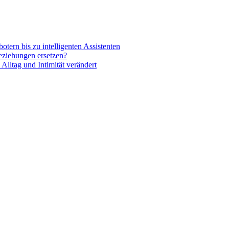
tern bis zu intelligenten Assistenten
eziehungen ersetzen?
Alltag und Intimität verändert