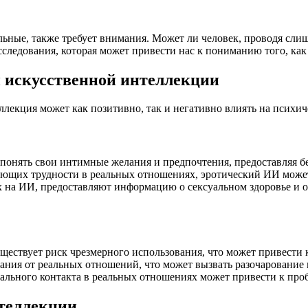
льные, также требует внимания. Может ли человек, проводя сли
сследования, которая может привести нас к пониманию того, как
 искусственной интеллекции
лекция может как позитивно, так и негативно влиять на психиче
нять свои интимные желания и предпочтения, предоставляя без
ющих трудности в реальных отношениях, эротический ИИ может
на ИИ, предоставляют информацию о сексуальном здоровье и об
ествует риск чрезмерного использования, что может привести 
ния от реальных отношений, что может вызвать разочарование 
ального контакта в реальных отношениях может привести к про
нтеллекции