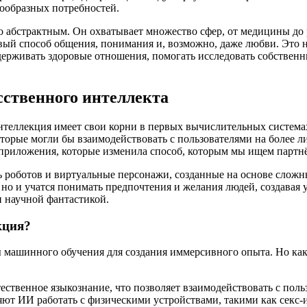
ообразных потребностей.
 абстрактным. Он охватывает множество сфер, от медицины до р
вый способ общения, понимания и, возможно, даже любви. Это н
держивать здоровые отношения, помогать исследовать собственн
сственного интеллекта
нтеллекция имеет свои корни в первых вычислительных системах
торые могли бы взаимодействовать с пользователями на более л
приложения, которые изменила способ, которым мы ищем партн
ь роботов и виртуальные персонажи, созданные на основе сложн
 но и учатся понимать предпочтения и желания людей, создавая
и научной фантастикой.
кция?
 машинного обучения для создания иммерсивного опыта. Но как
ственное языкознание, что позволяет взаимодействовать с польз
ют ИИ работать с физическими устройствами, такими как секс-